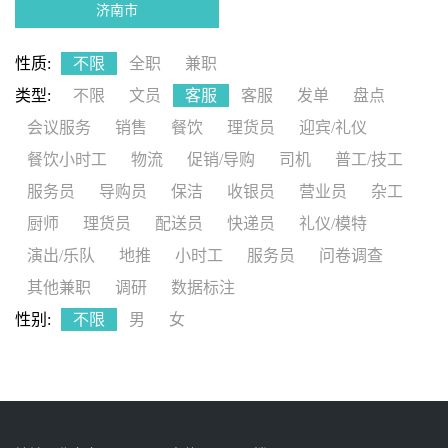
济南市
性质:
不限
全职
兼职
类型:
不限
文员
客服
客服
发单
盘点
会议服务
销售
餐饮
理货员
迎宾/礼仪
餐饮小时工
物流
促销/导购
司机
普工/技工
服务员
导购员
保洁
收银员
营业员
杂工
厨师
理货员
配送员
快递员
礼仪/模特
演出/乐队
地推
小时工
服务员
问卷调查
其他兼职
调研
数据标注
性别:
不限
男
女