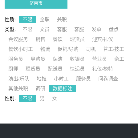
济南市
性质:
不限
全职
兼职
类型:
不限
文员
客服
客服
发单
盘点
会议服务
销售
餐饮
理货员
迎宾/礼仪
餐饮小时工
物流
促销/导购
司机
普工/技工
服务员
导购员
保洁
收银员
营业员
杂工
厨师
理货员
配送员
快递员
礼仪/模特
演出/乐队
地推
小时工
服务员
问卷调查
其他兼职
调研
数据标注
性别:
不限
男
女