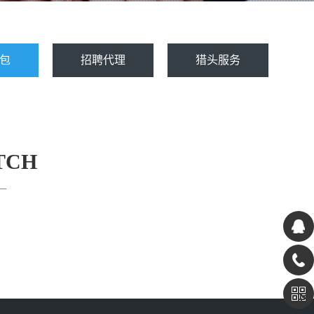
包
招聘代理
猎头服务
TCH