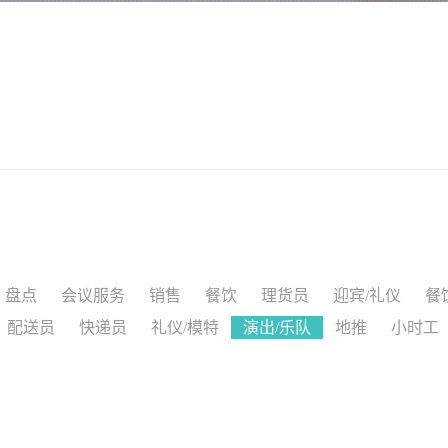
盘点
会议服务
销售
餐饮
理货员
迎宾/礼仪
餐
配送员
快递员
礼仪/模特
演出/乐队
地推
小时工