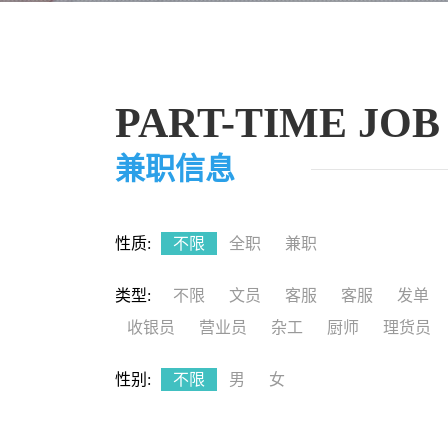
PART-TIME JOB
兼职信息
性质:
不限
全职
兼职
类型:
不限
文员
客服
客服
发单
收银员
营业员
杂工
厨师
理货员
性别:
不限
男
女