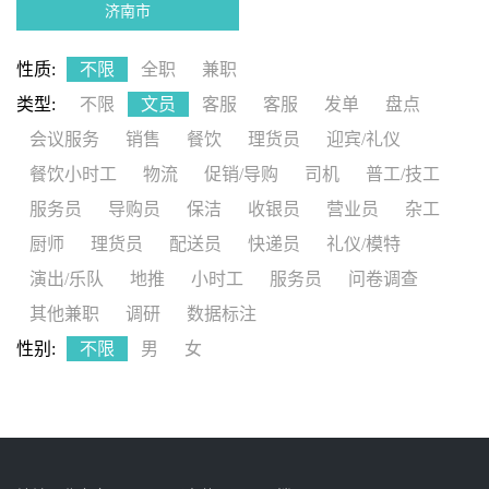
济南市
性质:
不限
全职
兼职
类型:
不限
文员
客服
客服
发单
盘点
会议服务
销售
餐饮
理货员
迎宾/礼仪
餐饮小时工
物流
促销/导购
司机
普工/技工
服务员
导购员
保洁
收银员
营业员
杂工
厨师
理货员
配送员
快递员
礼仪/模特
演出/乐队
地推
小时工
服务员
问卷调查
其他兼职
调研
数据标注
性别:
不限
男
女