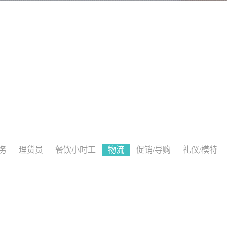
务
理货员
餐饮小时工
物流
促销/导购
礼仪/模特